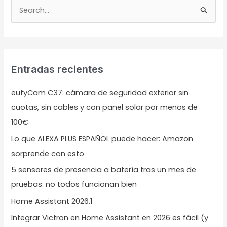
B
u
s
c
Entradas recientes
a
r
eufyCam C37: cámara de seguridad exterior sin
p
cuotas, sin cables y con panel solar por menos de
o
100€
r
Lo que ALEXA PLUS ESPAÑOL puede hacer: Amazon
:
sorprende con esto
5 sensores de presencia a batería tras un mes de
pruebas: no todos funcionan bien
Home Assistant 2026.1
Integrar Victron en Home Assistant en 2026 es fácil (y