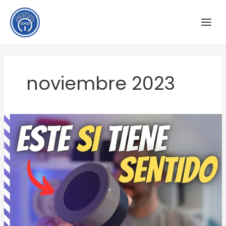
Ir
al
contenido
noviembre 2023
Es
SIMPLE
y
SENCILLO
pero
lo
querrás
–
Moes