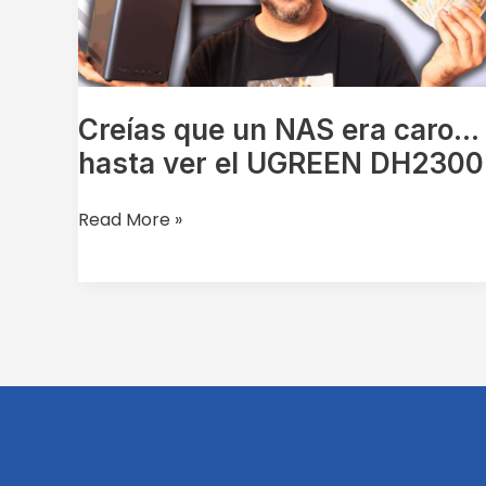
caro…
hasta
ver
el
UGREEN
Creías que un NAS era caro…
DH2300
hasta ver el UGREEN DH2300
Read More »