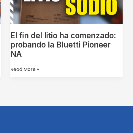
comenzado:
probando
la
Bluetti
Pioneer
El fin del litio ha comenzado:
NA
probando la Bluetti Pioneer
NA
Read More »