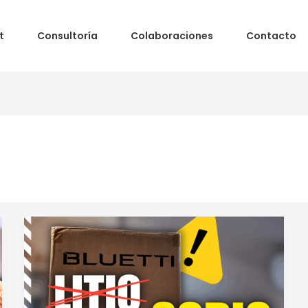
t
Consultoría
Colaboraciones
Contacto
El
fin
del
litio
ha