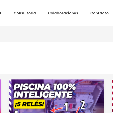
t
Consultoría
Colaboraciones
Contacto
Actualización
y
Automatización
de
la