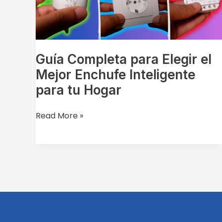
Mejor
Enchufe
Inteligente
para
tu
Guía Completa para Elegir el
Hogar
Mejor Enchufe Inteligente
para tu Hogar
Read More »