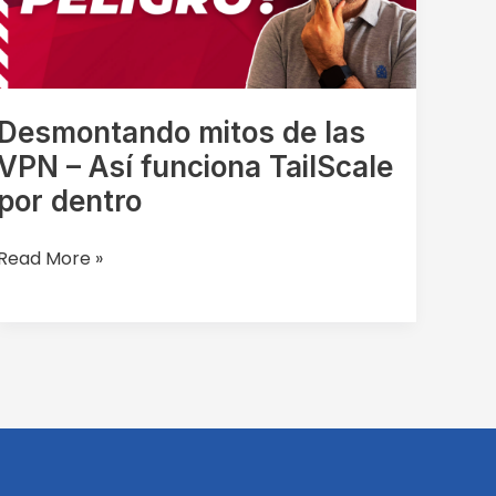
–
Así
funciona
TailScale
por
Desmontando mitos de las
dentro
VPN – Así funciona TailScale
por dentro
Read More »