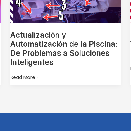
Piscina:
De
Problemas
a
Soluciones
Actualización y
Inteligentes
Automatización de la Piscina:
De Problemas a Soluciones
Inteligentes
Read More »