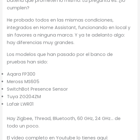
batería que prometen lo mismo. La pregunta es: ¿lo
cumplen?
He probado todos en las mismas condiciones,
integrados en Home Assistant, funcionando en local y
sin favores a ninguna marca. Y ya te adelanto algo:
hay diferencias muy grandes.
Los modelos que han pasado por el banco de
pruebas han sido:
Aqara FP300
Meross MS605
SwitchBot Presence Sensor
Tuya ZG204ZM
Lafair LWR01
Hay Zigbee, Thread, Bluetooth, 60 GHz, 24 GHz… de
todo un poco.
El vídeo completo en Youtube lo tienes aquí: