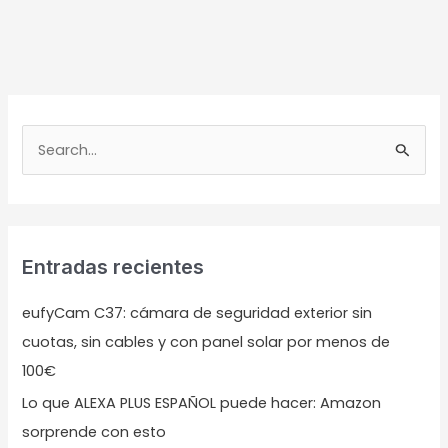
B
u
s
c
Entradas recientes
a
r
eufyCam C37: cámara de seguridad exterior sin
p
cuotas, sin cables y con panel solar por menos de
o
100€
r
Lo que ALEXA PLUS ESPAÑOL puede hacer: Amazon
:
sorprende con esto