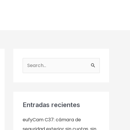
B
u
s
c
a
Entradas recientes
r
eufyCam C37: cámara de
p
seguridad exterior sin cuotas, sin