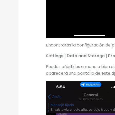
Encontrarás la configuración de pr
Settings | Data and Storage | Pr
Puedes añadirlos a mano o bien d
aparecerá una pantalla de este ti