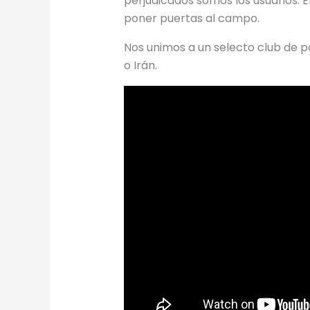
perjudicados somos los usuarios. E
poner puertas al campo.
Nos unimos a un selecto club de p
o Irán.