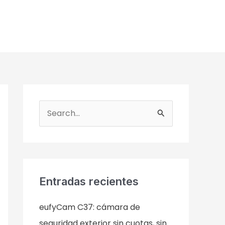
B
u
s
c
a
Entradas recientes
r
eufyCam C37: cámara de
p
seguridad exterior sin cuotas, sin