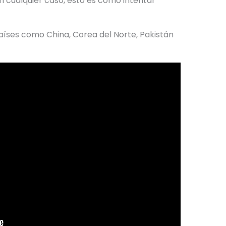
n cualquier caso, esto es como intentar
aíses como China, Corea del Norte, Pakistán