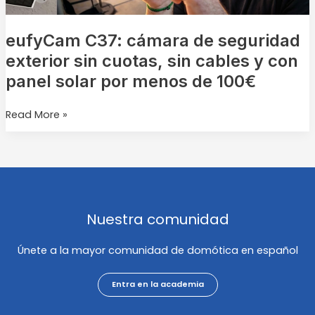
cables
y
con
eufyCam C37: cámara de seguridad
panel
exterior sin cuotas, sin cables y con
solar
panel solar por menos de 100€
por
menos
Read More »
de
100€
Nuestra comunidad
Únete a la mayor comunidad de domótica en español
Entra en la academia