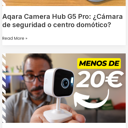
centro
domótico?
Aqara Camera Hub G5 Pro: ¿Cámara
de seguridad o centro domótico?
Read More »
Cámara
de
Vigilancia
por
Menos
de
20
Euros:
¿Sonoff
lo
ha