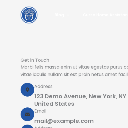
Ir
al
Blog
Curso Home Assistan
contenido
Get in Touch
Morbi felis massa enim ut vitae egestas purus
vitae iaculis nullam sit est proin netus amet facili
Address
123 Demo Avenue, New York, NY 
United States
Email
mail@example.com