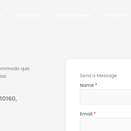
t
Consultoría
Colaboraciones
Contacto
 commodo quis
Send a Message
sis.
Name
*
10160,
Email
*